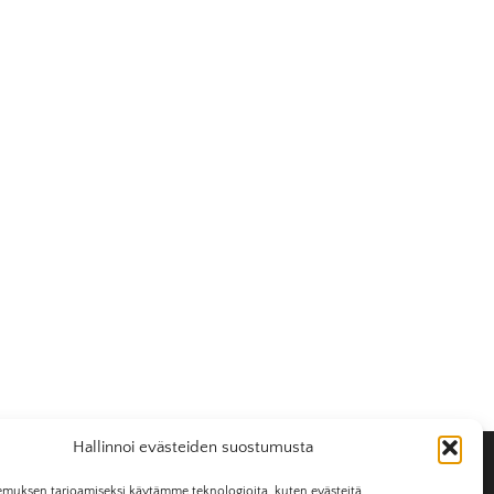
Hallinnoi evästeiden suostumusta
muksen tarjoamiseksi käytämme teknologioita, kuten evästeitä,