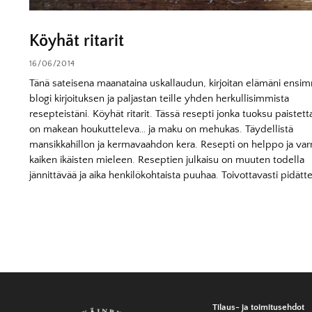
Köyhät ritarit
16/06/2014
Tänä sateisena maanataina uskallaudun, kirjoitan elämäni ensi
blogi kirjoituksen ja paljastan teille yhden herkullisimmista
resepteistäni. Köyhät ritarit. Tässä resepti jonka tuoksu paistet
on makean houkutteleva… ja maku on mehukas. Täydellistä
mansikkahillon ja kermavaahdon kera. Resepti on helppo ja var
kaiken ikäisten mieleen. Reseptien julkaisu on muuten todella
jännittävää ja aika henkilökohtaista puuhaa. Toivottavasti pidätte
Tilaus- ja toimitusehdot