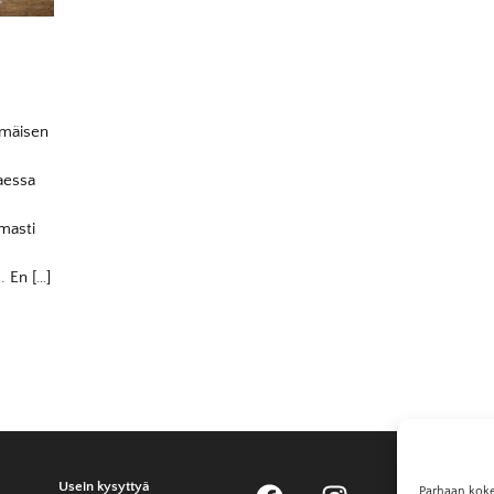
mmäisen
taessa
masti
. En […]
Usein kysyttyä
Parhaan koke