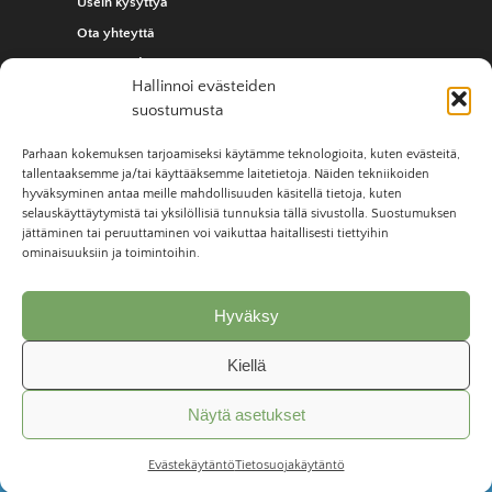
Usein kysyttyä
Ota yhteyttä
Yhteystiedot
Hallinnoi evästeiden
suostumusta
Parhaan kokemuksen tarjoamiseksi käytämme teknologioita, kuten evästeitä,
tallentaaksemme ja/tai käyttääksemme laitetietoja. Näiden tekniikoiden
hyväksyminen antaa meille mahdollisuuden käsitellä tietoja, kuten
selauskäyttäytymistä tai yksilöllisiä tunnuksia tällä sivustolla. Suostumuksen
jättäminen tai peruuttaminen voi vaikuttaa haitallisesti tiettyihin
ominaisuuksiin ja toimintoihin.
Hyväksy
Kesäale -30%. Pellavien ihana kesäinen ale alkaa nyt ja saat
Ilmainen toimitus!
kaikki pellavatuotteet -30% KESÄ30 koodilla
Kiellä
nettikaupastamme. Tarjous on voimassa nyt ja Koodi KESÄ30
Turvallinen maksutapa!
aktivoi alennuksen tilaukselle, eikä lähetykseen tule
Näytä asetukset
postikuluja. Tilaa nyt pehmeät ja ajattoman kauniit pellavat
helposti ja nopeasti täältä!!
Piilota tämä ilmoitus
Evästekäytäntö
Tietosuojakäytäntö