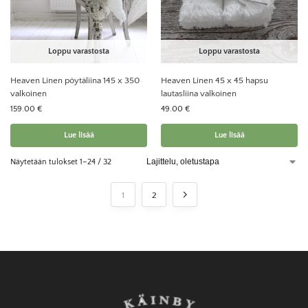
Loppu varastosta
Loppu varastosta
Heaven Linen pöytäliina 145 x 350
Heaven Linen 45 x 45 hapsu
valkoinen
lautasliina valkoinen
159.00
€
49.00
€
Lue lisää
Lue lisää
Näytetään tulokset 1–24 / 32
1
2