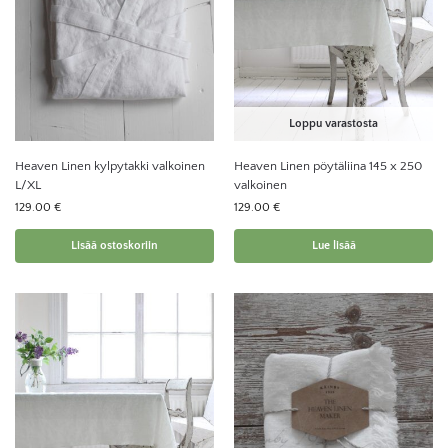
Loppu varastosta
Heaven Linen kylpytakki valkoinen
Heaven Linen pöytäliina 145 x 250
L/XL
valkoinen
129.00
€
129.00
€
Lisää ostoskoriin
Lue lisää