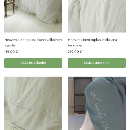
Heaven Linen pussilakana valkoinen
Heaven Linen tuplapussilakana
logolla
Valkoinen
159.00
€
239.00
€
Lisää ostoskoriin
Lisää ostoskoriin