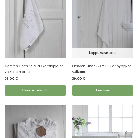
Loppu varastosta
Heaven Linen 45 x 70 keittiöpyyhe
Heaven Linen 80 x 145 kylpypyyhe
valkoinen printillä
valkoinen
26.00
€
39.00
€
Lisää ostoskoriin
Lue lisää