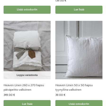
139.00
€
Lisää ostoskoriin
Lue lisää
Loppu varastosta
Heaven Linen 260 x 270 hapsu
Heaven Linen 50 x 50 hapsu
päiväpeitto valkoinen
tyynyliina valkoinen
349.00
€
39.00
€
Lue lisää
Lisää ostoskoriin