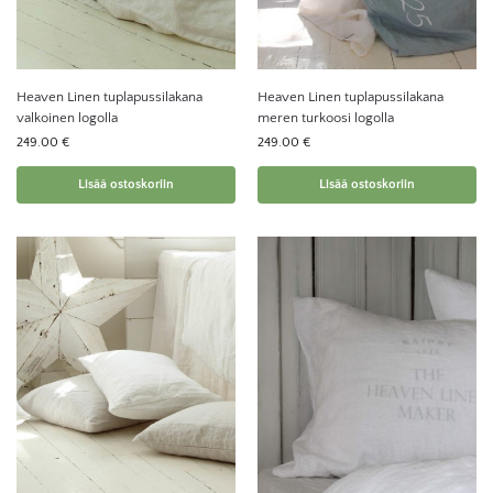
Heaven Linen tuplapussilakana
Heaven Linen tuplapussilakana
valkoinen logolla
meren turkoosi logolla
249.00
€
249.00
€
Lisää ostoskoriin
Lisää ostoskoriin